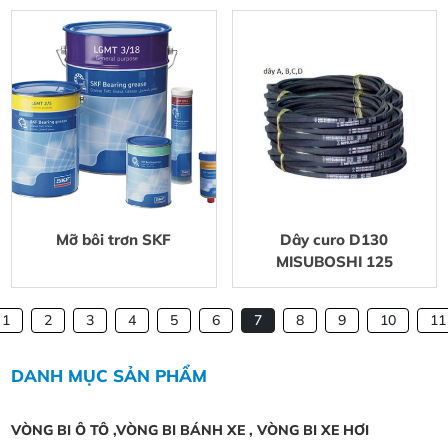
Mỡ bôi trơn SKF
Dây curo D130
MISUBOSHI 125
1
2
3
4
5
6
7
8
9
10
11
DANH MỤC SẢN PHẨM
VÒNG BI Ô TÔ ,VÒNG BI BÁNH XE , VÒNG BI XE HƠI