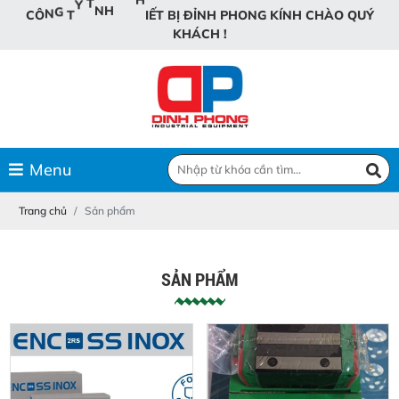
Ế
N
Ị
T
B
H
T
I
H
C
Ô
N
G
T
Y
T
N
H
H
P
H
O
N
G
K
Í
N
H
C
H
À
O
Q
U
Ý
K
H
Á
C
H
!
Menu
Trang chủ
Sản phẩm
SẢN PHẨM