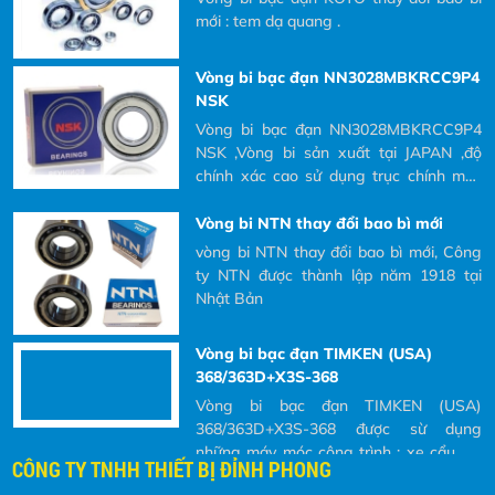
Vòng bi bạc đạn NN3028MBKRCC9P4
và tại sao phải đọc các ký hiệu đó ra khi Khách hàng có nhu cầu
NSK ,Vòng bi sản xuất tại JAPAN ,độ
mua và yêu cầu bên nhà cung cấp báo giá.
chính xác cao sử dụng trục chính máy
CNC là tốt nhất
Vòng bi NTN thay đổi bao bì mới
vòng bi NTN thay đổi bao bì mới, Công
ty NTN được thành lập năm 1918 tại
Nhật Bản
Vòng bi bạc đạn TIMKEN (USA)
368/363D+X3S-368
Vòng bi bạc đạn TIMKEN (USA)
368/363D+X3S-368 được sừ dụng
những máy móc công trình : xe cẩu ,xe
cuốc ,xe đào
Vit me R32-10T4 FSI HIWIN
Độ ồn thấp (thấp hơn series với vòng
hoàn bi ngoài từ 5-7 dB) - Hệ số Dm-N
lên tới 22,000 - Đáp ứng gia tốc cao -
CÔNG TY TNHH THIẾT BỊ ĐỈNH PHONG
Cấp độ chính xác: * Cấp độ JIS C0~C7:
vít me bi chính xác * Cấp độ JIS
thông số và ý nghĩa của ký hiệu vòng