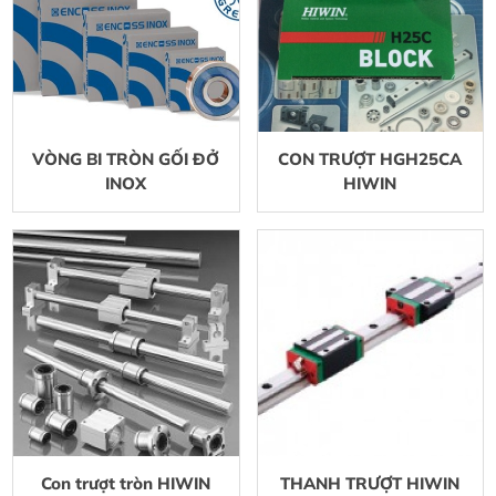
VÒNG BI TRÒN GỐI ĐỞ
CON TRƯỢT HGH25CA
INOX
HIWIN
Con trượt tròn HIWIN
THANH TRƯỢT HIWIN