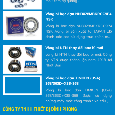
và tại sao phải đọc các ký hiệu đó ra khi Khách hàng có nhu cầu
NSK ,Vòng bi sản xuất tại JAPAN ,độ
mua và yêu cầu bên nhà cung cấp báo giá.
chính xác cao sử dụng trục chính máy
CNC là tốt nhất
Vòng bi NTN thay đổi bao bì mới
vòng bi NTN thay đổi bao bì mới, Công
ty NTN được thành lập năm 1918 tại
Nhật Bản
Vòng bi bạc đạn TIMKEN (USA)
368/363D+X3S-368
Vòng bi bạc đạn TIMKEN (USA)
368/363D+X3S-368 được sừ dụng
những máy móc công trình : xe cẩu ,xe
cuốc ,xe đào
Vit me R32-10T4 FSI HIWIN
Độ ồn thấp (thấp hơn series với vòng
hoàn bi ngoài từ 5-7 dB) - Hệ số Dm-N
lên tới 22,000 - Đáp ứng gia tốc cao -
Cấp độ chính xác: * Cấp độ JIS C0~C7:
CÔNG TY TNHH THIẾT BỊ ĐỈNH PHONG
vít me bi chính xác * Cấp độ JIS
thông số và ý nghĩa của ký hiệu vòng