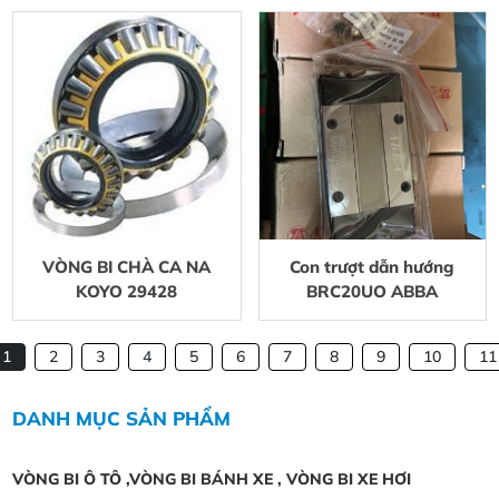
VÒNG BI CHÀ CA NA
Con trượt dẫn hướng
KOYO 29428
BRC20UO ABBA
1
2
3
4
5
6
7
8
9
10
11
DANH MỤC SẢN PHẨM
VÒNG BI Ô TÔ ,VÒNG BI BÁNH XE , VÒNG BI XE HƠI