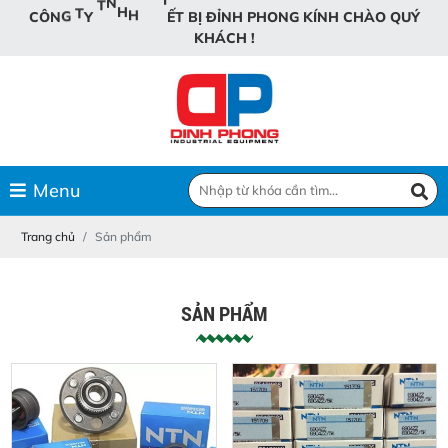
B
T
I
Đ
H
Ị
Ế
C
Ô
N
G
T
Y
T
N
H
H
T
P
H
O
N
G
K
Í
N
H
C
H
À
O
Q
U
Ý
K
H
Á
C
H
!
Menu
Trang chủ
Sản phẩm
SẢN PHẨM