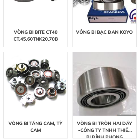
VÒNG BI BITE CT40
VỎNG BI BẠC ĐAN KOYO
CT.45.60TNK20.70B
VÒNG BI TĂNG CAM, TỲ
VÒNG BI TRÒN HAI DÃY
CAM
-CÔNG TY TNHH THIẾT
BỊ ĐỈNH PHONG