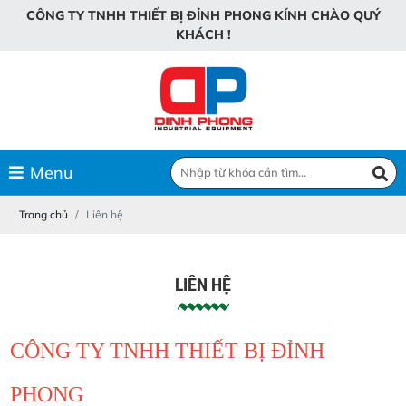
C
Ô
N
G
T
Y
T
N
H
H
T
H
I
Ế
T
B
Ị
Đ
Ỉ
N
H
P
H
O
N
G
K
Í
N
H
C
H
À
O
Q
U
Ý
K
H
Á
C
H
!
Menu
Trang chủ
Liên hệ
LIÊN HỆ
CÔNG TY TNHH THIẾT BỊ ĐỈNH
PHONG