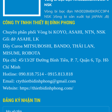
NSK
Vòng bi bạc đạn NN3028MBKRCC9P4
NSK ,Vòng bi sản xuất tại JAPAN ,độ
CÔNG TY TNHH THIẾT BỊ ĐỈNH PHONG
chính xác cao sử dụng trục chính máy
CNC là tốt nhất
Chuyên phân phối Vòng bi KOYO, ASAHI, NTN, NSK
Vòng bi NTN thay đổi bao bì mới
Gối đở ASAHI, LK
vòng bi NTN thay đổi bao bì mới, Công
ty NTN được thành lập năm 1918 tại
Dây Curoa MITSUBOSHI, BANDO, THÁI LAN,
Nhật Bản
MISUMI, ROBOTA
Địa chỉ: 45/13/2F Đường Bình Tiên, P. 7, Quận 6, Tp. Hồ
Vòng bi bạc đạn TIMKEN (USA)
368/363D+X3S-368
Chí Minh
Vòng bi bạc đạn TIMKEN (USA)
Hotline: 090.818.7514 - 0915.813.818
368/363D+X3S-368 được sừ dụng
Email: ctythietbidinhphong@gmail.com
những máy móc công trình : xe cẩu ,xe
Website: https://thietbidinhphong.com/
cuốc ,xe đào
Vit me R32-10T4 FSI HIWIN
ĐĂNG KÝ NHẬN TIN
Độ ồn thấp (thấp hơn series với vòng
hoàn bi ngoài từ 5-7 dB) - Hệ số Dm-N
lên tới 22,000 - Đáp ứng gia tốc cao -