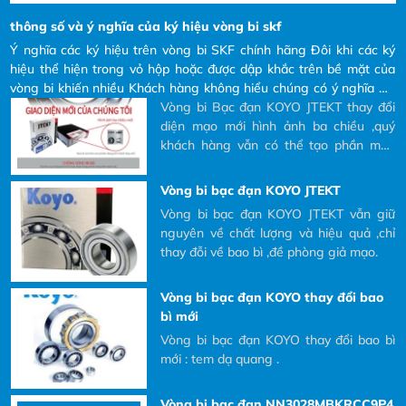
Ý nghĩa các ký hiệu trên vòng bi SKF
chính hãng Đôi khi các ký hiệu thể hiện
thông số và ý nghĩa của ký hiệu vòng bi skf
trong vỏ hộp hoặc được dập khắc trên
Ý nghĩa các ký hiệu trên vòng bi SKF chính hãng Đôi khi các ký
bề mặt của vòng bi khiến nhiều Khách
hiệu thể hiện trong vỏ hộp hoặc được dập khắc trên bề mặt của
hàng không hiểu chúng có ý nghĩa gì?
Vòng bi Bạc đạn KOYO JTEKT
vòng bi khiến nhiều Khách hàng không hiểu chúng có ý nghĩa gì?
và tại sao phải đọc các ký hiệu đó ra khi
và tại sao phải đọc các ký hiệu đó ra khi Khách hàng có nhu cầu
Vòng bi Bạc đạn KOYO JTEKT thay đổi
Khách hàng có nhu cầu mua và yêu cầu
mua và yêu cầu bên nhà cung cấp báo giá.
diện mạo mới hình ảnh ba chiều ,quý
bên nhà cung cấp báo giá.
khách hàng vẫn có thể tạo phần mền
quét mã QR
Vòng bi bạc đạn KOYO JTEKT
Vòng bi bạc đạn KOYO JTEKT vẫn giữ
nguyên về chất lượng và hiệu quả ,chỉ
thay đỗi về bao bì ,đề phòng giả mạo.
Vòng bi bạc đạn KOYO thay đổi bao
bì mới
Vòng bi bạc đạn KOYO thay đổi bao bì
mới : tem dạ quang .
Vòng bi bạc đạn NN3028MBKRCC9P4