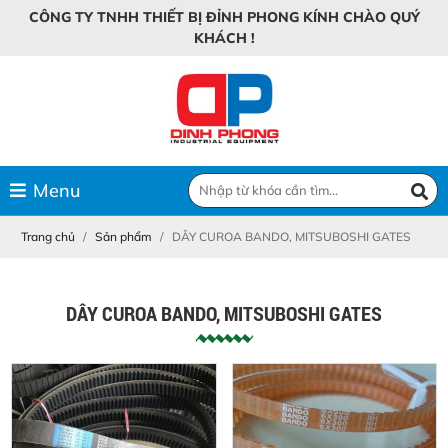
C
Ô
N
G
T
Y
T
N
H
H
T
H
I
Ế
T
B
Ị
Đ
Ỉ
N
H
P
H
O
N
G
K
Í
N
H
C
H
À
O
Q
U
Ý
K
H
Á
C
H
!
Menu
Trang chủ
Sản phẩm
DÂY CUROA BANDO, MITSUBOSHI GATES
DÂY CUROA BANDO, MITSUBOSHI GATES