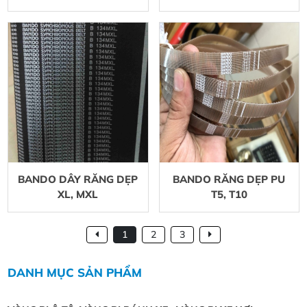
BANDO DÂY RĂNG DẸP
BANDO RĂNG DẸP PU
XL, MXL
T5, T10
1
2
3
DANH MỤC SẢN PHẨM