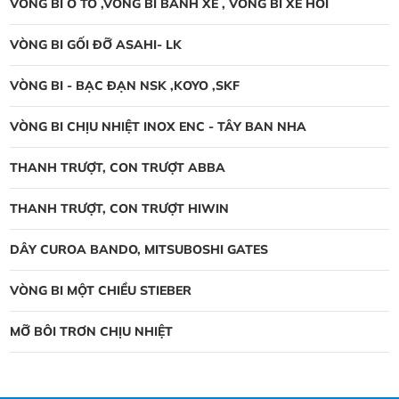
VÒNG BI Ô TÔ ,VÒNG BI BÁNH XE , VÒNG BI XE HƠI
VÒNG BI GỐI ĐỠ ASAHI- LK
VÒNG BI - BẠC ĐẠN NSK ,KOYO ,SKF
VÒNG BI CHỊU NHIỆT INOX ENC - TÂY BAN NHA
THANH TRƯỢT, CON TRƯỢT ABBA
THANH TRƯỢT, CON TRƯỢT HIWIN
DÂY CUROA BANDO, MITSUBOSHI GATES
VÒNG BI MỘT CHIỀU STIEBER
MỠ BÔI TRƠN CHỊU NHIỆT
Vòng bi NTN thay đổi bao bì mới
vòng bi NTN thay đổi bao bì mới, Công