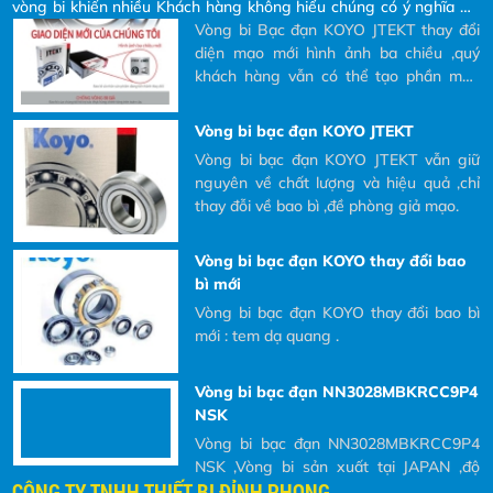
hàng không hiểu chúng có ý nghĩa gì?
Vòng bi Bạc đạn KOYO JTEKT
vòng bi khiến nhiều Khách hàng không hiểu chúng có ý nghĩa gì?
và tại sao phải đọc các ký hiệu đó ra khi
và tại sao phải đọc các ký hiệu đó ra khi Khách hàng có nhu cầu
Vòng bi Bạc đạn KOYO JTEKT thay đổi
Khách hàng có nhu cầu mua và yêu cầu
mua và yêu cầu bên nhà cung cấp báo giá.
diện mạo mới hình ảnh ba chiều ,quý
bên nhà cung cấp báo giá.
khách hàng vẫn có thể tạo phần mền
quét mã QR
Vòng bi bạc đạn KOYO JTEKT
Vòng bi bạc đạn KOYO JTEKT vẫn giữ
nguyên về chất lượng và hiệu quả ,chỉ
thay đỗi về bao bì ,đề phòng giả mạo.
Vòng bi bạc đạn KOYO thay đổi bao
bì mới
Vòng bi bạc đạn KOYO thay đổi bao bì
mới : tem dạ quang .
Vòng bi bạc đạn NN3028MBKRCC9P4
NSK
Vòng bi bạc đạn NN3028MBKRCC9P4
NSK ,Vòng bi sản xuất tại JAPAN ,độ
CÔNG TY TNHH THIẾT BỊ ĐỈNH PHONG
chính xác cao sử dụng trục chính máy