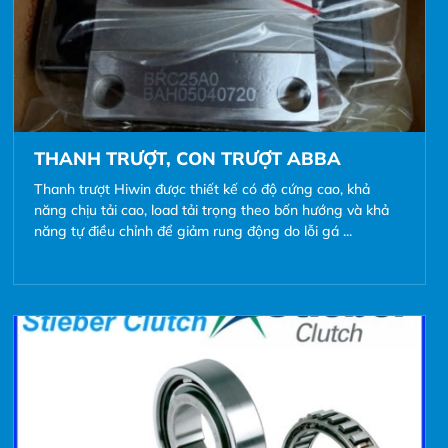
THANH TRƯỢT, CON TRƯỢT ABBA
Thanh trượt Hiwin được thiết kế có độ cứng cao, khả
năng chịu tải cao, load tải trọng theo bốn hướng và khả
năng tự điều chỉnh để giảm rung động do lỗi gá ...