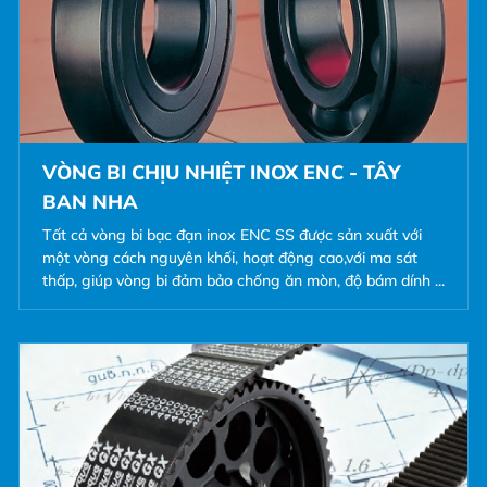
VÒNG BI CHỊU NHIỆT INOX ENC - TÂY
BAN NHA
Tất cả vòng bi bạc đạn inox ENC SS được sản xuất với
một vòng cách nguyên khối, hoạt động cao,với ma sát
thấp, giúp vòng bi đảm bảo chống ăn mòn, độ bám dính ...