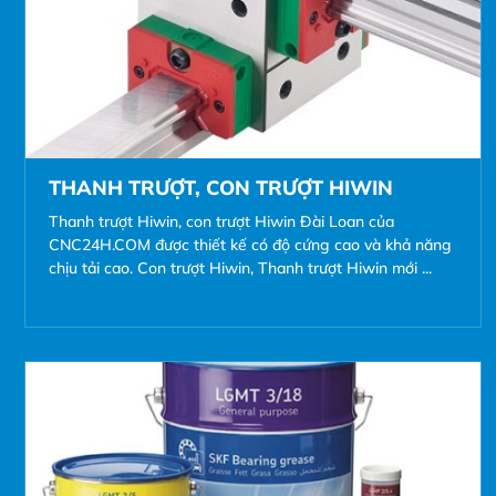
THANH TRƯỢT, CON TRƯỢT HIWIN
Thanh trượt Hiwin, con trượt Hiwin Đài Loan của
CNC24H.COM được thiết kế có độ cứng cao và khả năng
chịu tải cao. Con trượt Hiwin, Thanh trượt Hiwin mới ...