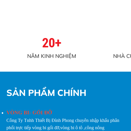
20+
NĂM KINH NGHIỆM
NHÀ C
SẢN PHẨM CHÍNH
VÒNG BI- GỐI ĐỠ
Công Ty Tnhh Thiết Bị Đỉnh Phong chuyên nhập khẩu phân
phối trực tiếp vòng bi gối đỡ,vòng bi ô tô ,công nông