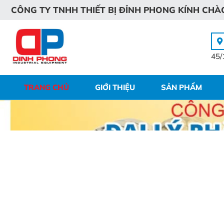
C
Ô
N
G
T
Y
T
N
H
H
T
H
I
Ế
T
B
Ị
Đ
Ỉ
N
H
P
H
O
N
G
K
Í
N
H
C
H
À
45/
TRANG CHỦ
GIỚI THIỆU
SẢN PHẨM