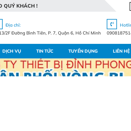
O
Q
U
Ý
K
H
Á
C
H
!
Địa chỉ:
Hotli
13/2F Đường Bình Tiên, P. 7, Quận 6, Hồ Chí Minh
090818751
DỊCH VỤ
TIN TỨC
TUYỂN DỤNG
LIÊN HỆ