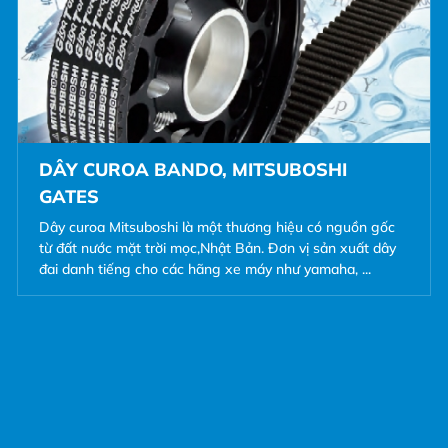
DÂY CUROA BANDO, MITSUBOSHI
GATES
Dây curoa Mitsuboshi là một thương hiệu có nguồn gốc
từ đất nước mặt trời mọc,Nhật Bản. Đơn vị sản xuất dây
đai danh tiếng cho các hãng xe máy như yamaha, ...