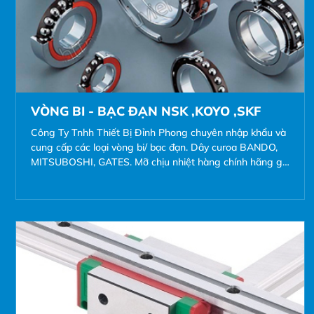
VÒNG BI - BẠC ĐẠN NSK ,KOYO ,SKF
Công Ty Tnhh Thiết Bị Đỉnh Phong chuyên nhập khẩu và
cung cấp các loại vòng bi/ bạc đạn. Dây curoa BANDO,
MITSUBOSHI, GATES. Mỡ chịu nhiệt hàng chính hãng giá
cạnh trạnh. Ngoài ra chúng tôi ...