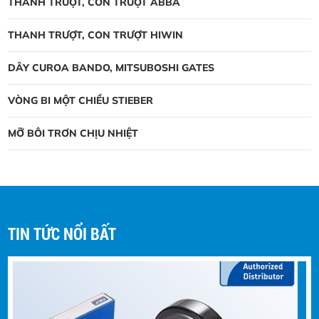
THANH TRƯỢT, CON TRƯỢT ABBA
THANH TRƯỢT, CON TRƯỢT HIWIN
DÂY CUROA BANDO, MITSUBOSHI GATES
VÒNG BI MỘT CHIỀU STIEBER
MỠ BÔI TRƠN CHỊU NHIỆT
Vòng bi NTN thay đổi bao bì mới
vòng bi NTN thay đổi bao bì mới, Công
ty NTN được thành lập năm 1918 tại
Nhật Bản
TIN TỨC NỔI BẤT
Vòng bi bạc đạn TIMKEN (USA)
368/363D+X3S-368
Vòng bi bạc đạn TIMKEN (USA)
368/363D+X3S-368 được sừ dụng
những máy móc công trình : xe cẩu ,xe
cuốc ,xe đào