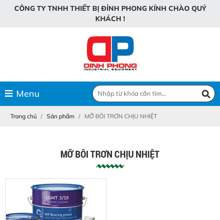
C
Ô
N
G
T
Y
T
N
H
H
T
H
I
Ế
T
B
Ị
Đ
Ỉ
N
H
P
H
O
N
G
K
Í
N
H
C
H
À
O
Q
U
Ý
K
H
Á
C
H
!
Menu
Trang chủ
Sản phẩm
MỠ BÔI TRƠN CHỊU NHIỆT
MỠ BÔI TRƠN CHỊU NHIỆT