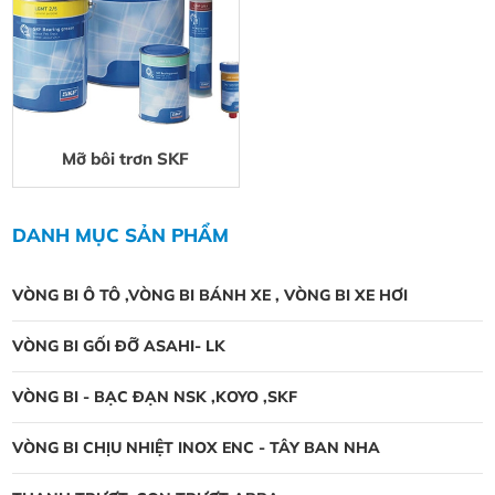
Mỡ bôi trơn SKF
DANH MỤC SẢN PHẨM
VÒNG BI Ô TÔ ,VÒNG BI BÁNH XE , VÒNG BI XE HƠI
VÒNG BI GỐI ĐỠ ASAHI- LK
VÒNG BI - BẠC ĐẠN NSK ,KOYO ,SKF
VÒNG BI CHỊU NHIỆT INOX ENC - TÂY BAN NHA