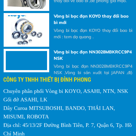
thay đỗi về bao bì ,đề phòng giả mạo.
Vòng bi bạc đạn KOYO thay đổi bao
bì mới
Vòng bi bạc đạn KOYO thay đổi bao bì
mới : tem dạ quang .
Vòng bi bạc đạn NN3028MBKRCC9P4
NSK
Vòng bi bạc đạn NN3028MBKRCC9P4
NSK ,Vòng bi sản xuất tại JAPAN ,độ
CÔNG TY TNHH THIẾT BỊ ĐỈNH PHONG
chính xác cao sử dụng trục chính máy
CNC là tốt nhất
Chuyên phân phối Vòng bi KOYO, ASAHI, NTN, NSK
Vòng bi NTN thay đổi bao bì mới
Gối đở ASAHI, LK
vòng bi NTN thay đổi bao bì mới, Công
ty NTN được thành lập năm 1918 tại
Dây Curoa MITSUBOSHI, BANDO, THÁI LAN,
Nhật Bản
MISUMI, ROBOTA
Địa chỉ: 45/13/2F Đường Bình Tiên, P. 7, Quận 6, Tp. Hồ
Vòng bi bạc đạn TIMKEN (USA)
368/363D+X3S-368
Chí Minh