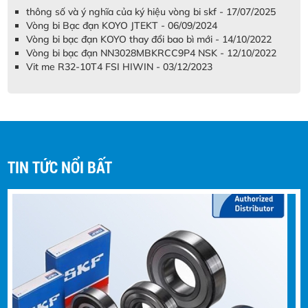
thông số và ý nghĩa của ký hiệu vòng bi skf - 17/07/2025
Vòng bi Bạc đạn KOYO JTEKT - 06/09/2024
Vòng bi bạc đạn KOYO thay đổi bao bì mới - 14/10/2022
Vòng bi bạc đạn NN3028MBKRCC9P4 NSK - 12/10/2022
Vit me R32-10T4 FSI HIWIN - 03/12/2023
Vòng bi NTN thay đổi bao bì mới
vòng bi NTN thay đổi bao bì mới, Công
ty NTN được thành lập năm 1918 tại
Nhật Bản
TIN TỨC NỔI BẤT
Vòng bi bạc đạn TIMKEN (USA)
368/363D+X3S-368
Vòng bi bạc đạn TIMKEN (USA)
368/363D+X3S-368 được sừ dụng
những máy móc công trình : xe cẩu ,xe
cuốc ,xe đào
Vit me R32-10T4 FSI HIWIN
Độ ồn thấp (thấp hơn series với vòng
hoàn bi ngoài từ 5-7 dB) - Hệ số Dm-N