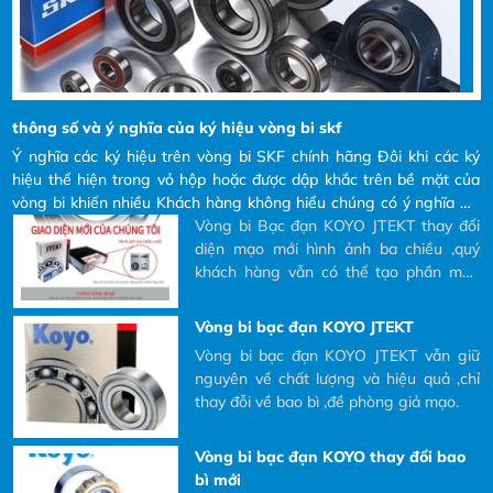
lên tới 22,000 - Đáp ứng gia tốc cao -
Cấp độ chính xác: * Cấp độ JIS C0~C7:
vít me bi chính xác * Cấp độ JIS
thông số và ý nghĩa của ký hiệu vòng
C6~C10: Vít me con lăn chính xác
bi skf
Ý nghĩa các ký hiệu trên vòng bi SKF
chính hãng Đôi khi các ký hiệu thể hiện
thông số và ý nghĩa của ký hiệu vòng bi skf
trong vỏ hộp hoặc được dập khắc trên
Ý nghĩa các ký hiệu trên vòng bi SKF chính hãng Đôi khi các ký
bề mặt của vòng bi khiến nhiều Khách
hiệu thể hiện trong vỏ hộp hoặc được dập khắc trên bề mặt của
hàng không hiểu chúng có ý nghĩa gì?
Vòng bi Bạc đạn KOYO JTEKT
vòng bi khiến nhiều Khách hàng không hiểu chúng có ý nghĩa gì?
và tại sao phải đọc các ký hiệu đó ra khi
và tại sao phải đọc các ký hiệu đó ra khi Khách hàng có nhu cầu
Vòng bi Bạc đạn KOYO JTEKT thay đổi
Khách hàng có nhu cầu mua và yêu cầu
mua và yêu cầu bên nhà cung cấp báo giá.
diện mạo mới hình ảnh ba chiều ,quý
bên nhà cung cấp báo giá.
khách hàng vẫn có thể tạo phần mền
quét mã QR
Vòng bi bạc đạn KOYO JTEKT
Vòng bi bạc đạn KOYO JTEKT vẫn giữ
nguyên về chất lượng và hiệu quả ,chỉ
thay đỗi về bao bì ,đề phòng giả mạo.
Vòng bi bạc đạn KOYO thay đổi bao
bì mới