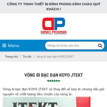
C
Ô
N
G
T
Y
T
N
H
H
T
H
I
Ế
T
B
Ị
Đ
Ỉ
N
H
P
H
O
N
G
K
Í
N
H
C
H
À
O
Q
U
Ý
K
H
Á
C
H
!
Menu
Trang chủ
Tin tức
Vòng bi bạc đạn KOYO JTEKT
VÒNG BI BẠC ĐẠN KOYO JTEKT
Vòng bi bạc đạn KOYO JTEKT sẽ thay đổi về bao bì ,nhưng vẩn giữ
nguyên về chất lượng tiêu chuẩn của vòng bi .