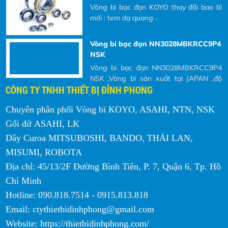
Vòng bi bạc đạn KOYO thay đổi bao bì
mới : tem dạ quang .
Vòng bi bạc đạn NN3028MBKRCC9P4
NSK
Vòng bi bạc đạn NN3028MBKRCC9P4
NSK ,Vòng bi sản xuất tại JAPAN ,độ
CÔNG TY TNHH THIẾT BỊ ĐỈNH PHONG
chính xác cao sử dụng trục chính máy
CNC là tốt nhất
Chuyên phân phối Vòng bi KOYO, ASAHI, NTN, NSK
Vòng bi NTN thay đổi bao bì mới
Gối đở ASAHI, LK
vòng bi NTN thay đổi bao bì mới, Công
ty NTN được thành lập năm 1918 tại
Dây Curoa MITSUBOSHI, BANDO, THÁI LAN,
Nhật Bản
MISUMI, ROBOTA
Địa chỉ: 45/13/2F Đường Bình Tiên, P. 7, Quận 6, Tp. Hồ
Vòng bi bạc đạn TIMKEN (USA)
368/363D+X3S-368
Chí Minh
Vòng bi bạc đạn TIMKEN (USA)
Hotline: 090.818.7514 - 0915.813.818
368/363D+X3S-368 được sừ dụng
Email: ctythietbidinhphong@gmail.com
những máy móc công trình : xe cẩu ,xe
Website: https://thietbidinhphong.com/
cuốc ,xe đào