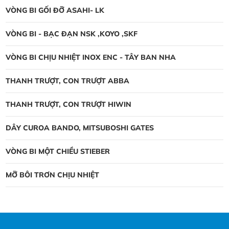
VÒNG BI GỐI ĐỠ ASAHI- LK
VÒNG BI - BẠC ĐẠN NSK ,KOYO ,SKF
VÒNG BI CHỊU NHIỆT INOX ENC - TÂY BAN NHA
THANH TRƯỢT, CON TRƯỢT ABBA
THANH TRƯỢT, CON TRƯỢT HIWIN
DÂY CUROA BANDO, MITSUBOSHI GATES
VÒNG BI MỘT CHIỀU STIEBER
MỠ BÔI TRƠN CHỊU NHIỆT
Vòng bi NTN thay đổi bao bì mới
vòng bi NTN thay đổi bao bì mới, Công
ty NTN được thành lập năm 1918 tại