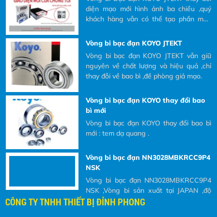
Khách hàng có nhu cầu mua và yêu cầu
mua và yêu cầu bên nhà cung cấp báo giá.
diện mạo mới hình ảnh ba chiều ,quý
bên nhà cung cấp báo giá.
khách hàng vẫn có thể tạo phần mền
quét mã QR
Vòng bi bạc đạn KOYO JTEKT
Vòng bi bạc đạn KOYO JTEKT vẫn giữ
nguyên về chất lượng và hiệu quả ,chỉ
thay đỗi về bao bì ,đề phòng giả mạo.
Vòng bi bạc đạn KOYO thay đổi bao
bì mới
Vòng bi bạc đạn KOYO thay đổi bao bì
mới : tem dạ quang .
Vòng bi bạc đạn NN3028MBKRCC9P4
NSK
Vòng bi bạc đạn NN3028MBKRCC9P4
NSK ,Vòng bi sản xuất tại JAPAN ,độ
CÔNG TY TNHH THIẾT BỊ ĐỈNH PHONG
chính xác cao sử dụng trục chính máy
CNC là tốt nhất