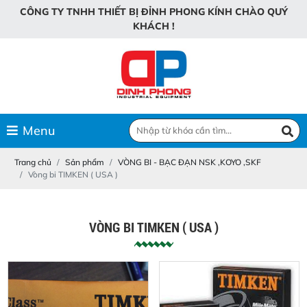
C
Ô
N
G
T
Y
T
N
H
H
T
H
I
Ế
T
B
Ị
Đ
Ỉ
N
H
P
H
O
N
G
K
Í
N
H
C
H
À
O
Q
U
Ý
K
H
Á
C
H
!
Menu
Trang chủ
Sản phẩm
VÒNG BI - BẠC ĐẠN NSK ,KOYO ,SKF
Vòng bi TIMKEN ( USA )
VÒNG BI TIMKEN ( USA )