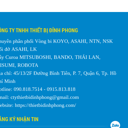
ÔNG TY TNHH THIẾT BỊ ĐỈNH PHONG
huyên phân phối Vòng bi KOYO, ASAHI, NTN, NSK
ối đở ASAHI, LK
ây Curoa MITSUBOSHI, BANDO, THÁI LAN,
ISUMI, ROBOTA
a chỉ: 45/13/2F Đường Bình Tiên, P. 7, Quận 6, Tp. Hồ
hí Minh
tline: 090.818.7514 - 0915.813.818
mail: ctythietbidinhphong@gmail.com
bsite: https://thietbidinhphong.com/
ĂNG KÝ NHẬN TIN