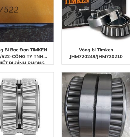
g Bi Bạc Đạn TIMKEN
Vòng bi Timken
9/522-CÔNG TY TNHH
JHM720249/JHM720210
IẾT BỊ ĐỈNH PHONG