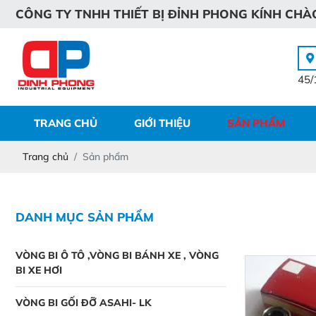
C
Ô
N
G
T
Y
T
N
H
H
T
H
I
Ế
T
B
Ị
Đ
Ỉ
N
H
P
H
O
N
G
K
Í
N
H
C
H
À
45/
TRANG CHỦ
GIỚI THIỆU
SẢN PHẨM
Trang chủ
Sản phẩm
DANH MỤC SẢN PHẨM
VÒNG BI Ô TÔ ,VÒNG BI BÁNH XE , VÒNG
BI XE HƠI
VÒNG BI GỐI ĐỠ ASAHI- LK