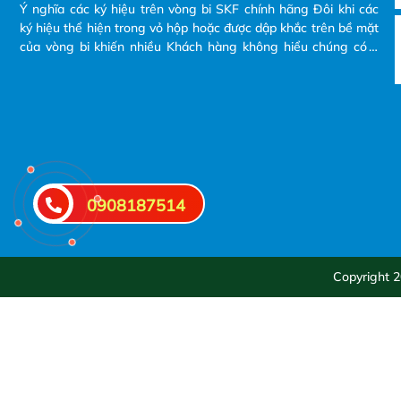
Ý nghĩa các ký hiệu trên vòng bi SKF chính hãng Đôi khi các
ký hiệu thể hiện trong vỏ hộp hoặc được dập khắc trên bề mặt
của vòng bi khiến nhiều Khách hàng không hiểu chúng có ý
nghĩa gì? và tại sao phải đọc các ký hiệu đó ra khi Khách hàng
có nhu cầu mua và yêu cầu bên nhà cung cấp báo giá.
0908187514
Copyright 