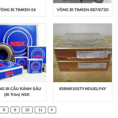
ÒNG BI TIMKEN 04
VÒNG BI TIMKEN 687/672D
G BI CẦU RÃNH SÂU
65BNR10STYNDUELP4Y
(Bi Tròn) NSK
8
9
10
11