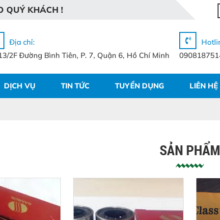
O
Q
U
Ý
K
H
Á
C
H
!
Địa chỉ:
Hotli
13/2F Đường Bình Tiên, P. 7, Quận 6, Hồ Chí Minh
090818751
DỊCH VỤ
TIN TỨC
TUYỂN DỤNG
LIÊN HỆ
SẢN PHẨM