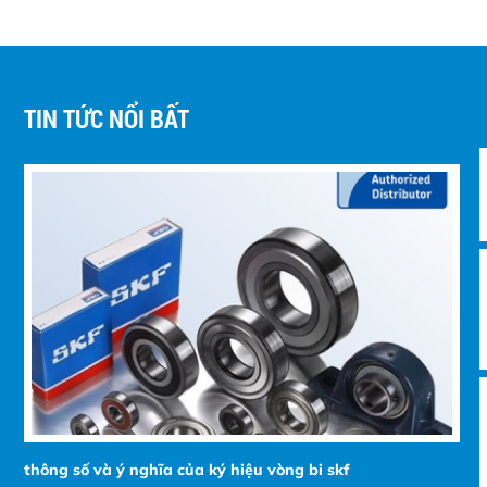
TIN TỨC NỔI BẤT
thông số và ý nghĩa của ký hiệu vòng bi skf