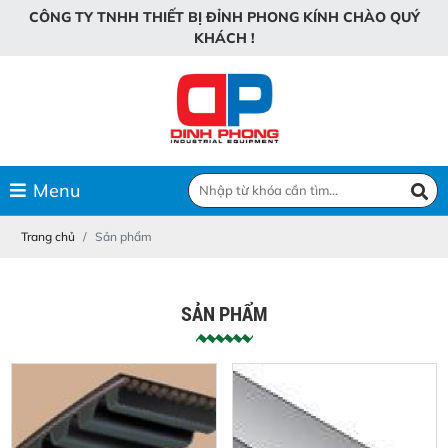
C
Ô
N
G
T
Y
T
N
H
H
T
H
I
Ế
T
B
Ị
Đ
Ỉ
N
H
P
H
O
N
G
K
Í
N
H
C
H
À
O
Q
U
Ý
K
H
Á
C
H
!
Menu
Trang chủ
Sản phẩm
SẢN PHẨM