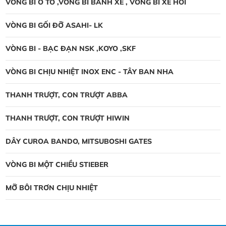
VÒNG BI Ô TÔ ,VÒNG BI BÁNH XE , VÒNG BI XE HƠI
VÒNG BI GỐI ĐỠ ASAHI- LK
VÒNG BI - BẠC ĐẠN NSK ,KOYO ,SKF
VÒNG BI CHỊU NHIỆT INOX ENC - TÂY BAN NHA
THANH TRƯỢT, CON TRƯỢT ABBA
THANH TRƯỢT, CON TRƯỢT HIWIN
DÂY CUROA BANDO, MITSUBOSHI GATES
VÒNG BI MỘT CHIỀU STIEBER
MỠ BÔI TRƠN CHỊU NHIỆT
Vòng bi NTN thay đổi bao bì mới
vòng bi NTN thay đổi bao bì mới, Công