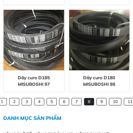
Dây curo D185
Dây curo D180
MISUBOSHI 97
MISUBOSHI 98
1
2
3
4
5
6
7
8
9
10
11
DANH MỤC SẢN PHẨM