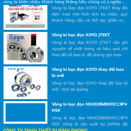
hàng không hiểu chúng có ý nghĩa gì?
Vòng bi Bạc đạn KOYO JTEKT
vòng bi khiến nhiều Khách hàng không hiểu chúng có ý nghĩa gì?
và tại sao phải đọc các ký hiệu đó ra khi
và tại sao phải đọc các ký hiệu đó ra khi Khách hàng có nhu cầu
Vòng bi Bạc đạn KOYO JTEKT thay đổi
Khách hàng có nhu cầu mua và yêu cầu
mua và yêu cầu bên nhà cung cấp báo giá.
diện mạo mới hình ảnh ba chiều ,quý
bên nhà cung cấp báo giá.
khách hàng vẫn có thể tạo phần mền
quét mã QR
Vòng bi bạc đạn KOYO JTEKT
Vòng bi bạc đạn KOYO JTEKT vẫn giữ
nguyên về chất lượng và hiệu quả ,chỉ
thay đỗi về bao bì ,đề phòng giả mạo.
Vòng bi bạc đạn KOYO thay đổi bao
bì mới
Vòng bi bạc đạn KOYO thay đổi bao bì
mới : tem dạ quang .
Vòng bi bạc đạn NN3028MBKRCC9P4
NSK
Vòng bi bạc đạn NN3028MBKRCC9P4
NSK ,Vòng bi sản xuất tại JAPAN ,độ
CÔNG TY TNHH THIẾT BỊ ĐỈNH PHONG
chính xác cao sử dụng trục chính máy