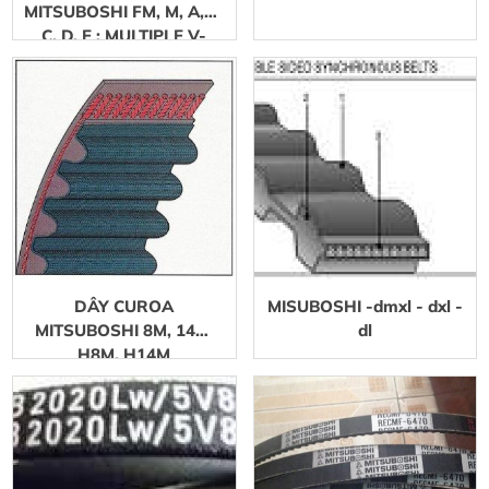
MITSUBOSHI FM, M, A, B,
C, D, E : MULTIPLE V-
BELT
DÂY CUROA
MISUBOSHI -dmxl - dxl -
MITSUBOSHI 8M, 14M,
dl
H8M, H14M