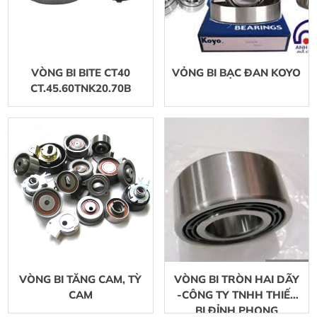
VÒNG BI BITE CT40
VỎNG BI BẠC ĐAN KOYO
CT.45.60TNK20.70B
VÒNG BI TĂNG CAM, TỲ
VÒNG BI TRÒN HAI DÃY
CAM
-CÔNG TY TNHH THIẾT
BỊ ĐỈNH PHONG