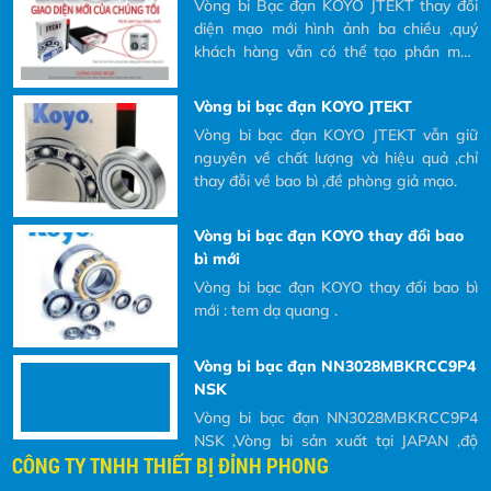
và tại sao phải đọc các ký hiệu đó ra khi Khách hàng có nhu cầu
Vòng bi Bạc đạn KOYO JTEKT thay đổi
Khách hàng có nhu cầu mua và yêu cầu
mua và yêu cầu bên nhà cung cấp báo giá.
diện mạo mới hình ảnh ba chiều ,quý
bên nhà cung cấp báo giá.
khách hàng vẫn có thể tạo phần mền
quét mã QR
Vòng bi bạc đạn KOYO JTEKT
Vòng bi bạc đạn KOYO JTEKT vẫn giữ
nguyên về chất lượng và hiệu quả ,chỉ
thay đỗi về bao bì ,đề phòng giả mạo.
Vòng bi bạc đạn KOYO thay đổi bao
bì mới
Vòng bi bạc đạn KOYO thay đổi bao bì
mới : tem dạ quang .
Vòng bi bạc đạn NN3028MBKRCC9P4
NSK
Vòng bi bạc đạn NN3028MBKRCC9P4
NSK ,Vòng bi sản xuất tại JAPAN ,độ
CÔNG TY TNHH THIẾT BỊ ĐỈNH PHONG
chính xác cao sử dụng trục chính máy
CNC là tốt nhất