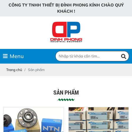
C
Ô
N
G
T
Y
T
N
H
H
T
H
I
Ế
T
B
Ị
Đ
Ỉ
N
H
P
H
O
N
G
K
Í
N
H
C
H
À
O
Q
U
Ý
K
H
Á
C
H
!
Menu
Trang chủ
Sản phẩm
SẢN PHẨM