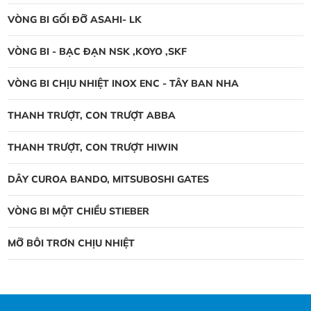
VÒNG BI GỐI ĐỠ ASAHI- LK
VÒNG BI - BẠC ĐẠN NSK ,KOYO ,SKF
VÒNG BI CHỊU NHIỆT INOX ENC - TÂY BAN NHA
THANH TRƯỢT, CON TRƯỢT ABBA
THANH TRƯỢT, CON TRƯỢT HIWIN
DÂY CUROA BANDO, MITSUBOSHI GATES
VÒNG BI MỘT CHIỀU STIEBER
MỠ BÔI TRƠN CHỊU NHIỆT
Vòng bi NTN thay đổi bao bì mới
vòng bi NTN thay đổi bao bì mới, Công
ty NTN được thành lập năm 1918 tại