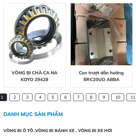
VÒNG BI CHÀ CA NA
Con trượt dẫn hướng
KOYO 29428
BRC20UO ABBA
1
2
3
4
5
6
7
8
9
10
11
DANH MỤC SẢN PHẨM
VÒNG BI Ô TÔ ,VÒNG BI BÁNH XE , VÒNG BI XE HƠI