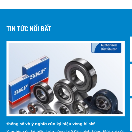
TIN TỨC NỔI BẤT
thông số và ý nghĩa của ký hiệu vòng bi skf
Ý nghĩa các ký hiệu trên vòng bi SKF chính hãng Đôi khi các