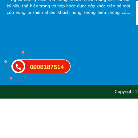
ký hiệu thể hiện trong vỏ hộp hoặc được dập khắc trên bề mặt
của vòng bi khiến nhiều Khách hàng không hiểu chúng có ý
nghĩa gì? và tại sao phải đọc các ký hiệu đó ra khi Khách hàng
có nhu cầu mua và yêu cầu bên nhà cung cấp báo giá.
0908187514
Copyright 