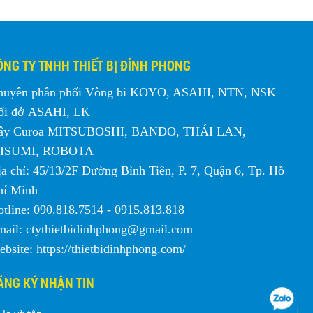
ÔNG TY TNHH THIẾT BỊ ĐỈNH PHONG
huyên phân phối Vòng bi KOYO, ASAHI, NTN, NSK
ối đở ASAHI, LK
ây Curoa MITSUBOSHI, BANDO, THÁI LAN,
ISUMI, ROBOTA
a chỉ: 45/13/2F Đường Bình Tiên, P. 7, Quận 6, Tp. Hồ
hí Minh
tline: 090.818.7514 - 0915.813.818
mail: ctythietbidinhphong@gmail.com
bsite: https://thietbidinhphong.com/
ĂNG KÝ NHẬN TIN