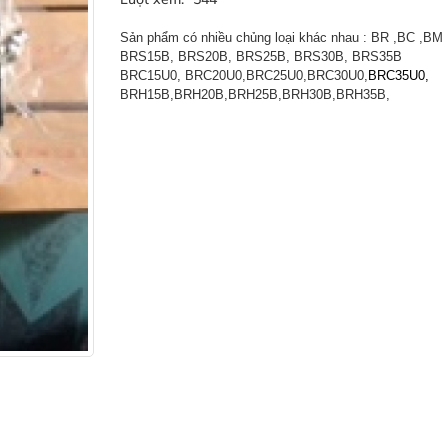
Sản phẩm có nhiều chủng loại khác nhau : BR ,BC ,BM
BRS15B,
BRS20B, BRS25B, BRS30B, BRS35B
BRC15U0, BRC20U0,BRC25U0,BRC30U0,
BRC35U0,
BRH15B,BRH20B,BRH25B,BRH30B,BRH35B,