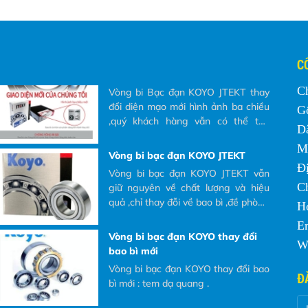
con lăn chính xác
Ý nghĩa các ký hiệu trên vòng bi
SKF chính hãng Đôi khi các ký hiệu
thể hiện trong vỏ hộp hoặc được
dập khắc trên bề mặt của vòng bi
C
khiến nhiều Khách hàng không hiểu
Vòng bi Bạc đạn KOYO JTEKT
chúng có ý nghĩa gì? và tại sao phải
C
Vòng bi Bạc đạn KOYO JTEKT thay
đọc các ký hiệu đó ra khi Khách
đổi diện mạo mới hình ảnh ba chiều
G
hàng có nhu cầu mua và yêu cầu
,quý khách hàng vẫn có thể tạo
D
bên nhà cung cấp báo giá.
phần mền quét mã QR
M
Vòng bi bạc đạn KOYO JTEKT
Đị
Vòng bi bạc đạn KOYO JTEKT vẫn
C
giữ nguyên về chất lượng và hiệu
quả ,chỉ thay đỗi về bao bì ,đề phòng
Ho
giả mạo.
E
Vòng bi bạc đạn KOYO thay đổi
We
bao bì mới
Vòng bi bạc đạn KOYO thay đổi bao
Đ
bì mới : tem dạ quang .