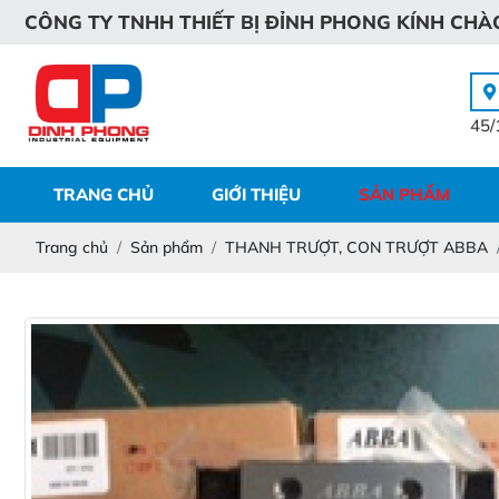
C
Ô
N
G
T
Y
T
N
H
H
T
H
I
Ế
T
B
Ị
Đ
Ỉ
N
H
P
H
O
N
G
K
Í
N
H
C
H
À
45/
TRANG CHỦ
GIỚI THIỆU
SẢN PHẨM
Trang chủ
Sản phẩm
THANH TRƯỢT, CON TRƯỢT ABBA