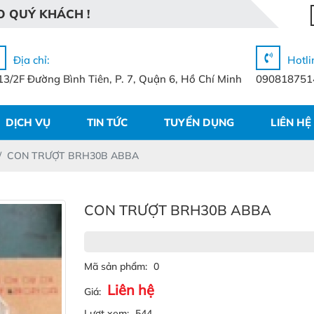
O
Q
U
Ý
K
H
Á
C
H
!
Địa chỉ:
Hotli
13/2F Đường Bình Tiên, P. 7, Quận 6, Hồ Chí Minh
090818751
DỊCH VỤ
TIN TỨC
TUYỂN DỤNG
LIÊN HỆ
CON TRƯỢT BRH30B ABBA
CON TRƯỢT BRH30B ABBA
Mã sản phẩm:
0
Liên hệ
Giá:
Lượt xem:
544