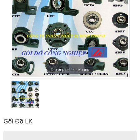
Tap or pinch to expand
Gối Đỡ LK