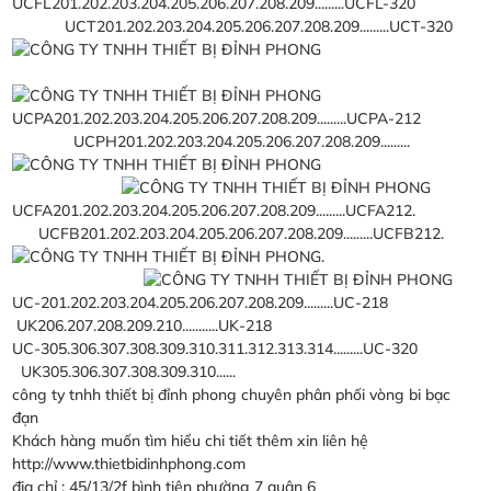
UCFL201.202.203.204.205.206.207.208.209.........UCFL-320
UCT201.202.203.204.205.206.207.208.209.........UCT-320
UCPA201.202.203.204.205.206.207.208.209.........UCPA-212
UCPH201.202.203.204.205.206.207.208.209.........
UCFA201.202.203.204.205.206.207.208.209.........UCFA212.
UCFB201.202.203.204.205.206.207.208.209.........UCFB212.
.
UC-201.202.203.204.205.206.207.208.209.........UC-218
UK206.207.208.209.210...........UK-218
UC-305.306.307.308.309.310.311.312.313.314.........UC-320
UK305.306.307.308.309.310......
công ty tnhh thiết bị đỉnh phong chuyên phân phối vòng bi bạc
đạn
Khách hàng muốn tìm hiểu chi tiết thêm xin liên hệ
http://www.thietbidinhphong.com
địa chỉ : 45/13/2f bình tiên phường 7 quận 6