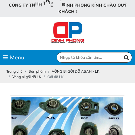
Đ
Ỉ
O
T
Ị
B
N
Ế
C
Ô
N
G
T
Y
T
N
H
H
T
H
I
N
G
K
Í
N
H
C
H
À
O
Q
U
Ý
K
H
Á
C
H
!
Menu
Trang chủ
Sản phẩm
VÒNG BI GỐI ĐỠ ASAHI- LK
Vòng bi gối đỡ LK
Gối đỡ LK