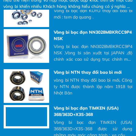
Vòng bi bạc đạn NN3028MBKRCC9P4
vòng bi khiến nhiều Khách hàng không hiểu chúng có ý nghĩa gì?
NSK
và tại sao phải đọc các ký hiệu đó ra khi Khách hàng có nhu cầu
Vòng bi bạc đạn NN3028MBKRCC9P4
mua và yêu cầu bên nhà cung cấp báo giá.
NSK ,Vòng bi sản xuất tại JAPAN ,độ
chính xác cao sử dụng trục chính máy
CNC là tốt nhất
Vòng bi NTN thay đổi bao bì mới
vòng bi NTN thay đổi bao bì mới, Công
ty NTN được thành lập năm 1918 tại
Nhật Bản
Vòng bi bạc đạn TIMKEN (USA)
368/363D+X3S-368
Vòng bi bạc đạn TIMKEN (USA)
368/363D+X3S-368 được sừ dụng
những máy móc công trình : xe cẩu ,xe
cuốc ,xe đào
Vit me R32-10T4 FSI HIWIN
Độ ồn thấp (thấp hơn series với vòng
hoàn bi ngoài từ 5-7 dB) - Hệ số Dm-N