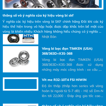
Vòng bi bạc đạn NN3028MBKRCC9P4
NSK ,Vòng bi sản xuất tại JAPAN ,độ
chính xác cao sử dụng trục chính máy
CNC là tốt nhất
thông số và ý nghĩa của ký hiệu vòng bi skf
Vòng bi NTN thay đổi bao bì mới
Ý nghĩa các ký hiệu trên vòng bi SKF chính hãng Đôi khi các ký
hiệu thể hiện trong vỏ hộp hoặc được dập khắc trên bề mặt của
vòng bi NTN thay đổi bao bì mới, Công
vòng bi khiến nhiều Khách hàng không hiểu chúng có ý nghĩa gì?
ty NTN được thành lập năm 1918 tại
và tại sao phải đọc các ký hiệu đó ra khi Khách hàng có nhu cầu
Nhật Bản
mua và yêu cầu bên nhà cung cấp báo giá.
Vòng bi bạc đạn TIMKEN (USA)
368/363D+X3S-368
Vòng bi bạc đạn TIMKEN (USA)
368/363D+X3S-368 được sừ dụng
những máy móc công trình : xe cẩu ,xe
cuốc ,xe đào
Vit me R32-10T4 FSI HIWIN
Độ ồn thấp (thấp hơn series với vòng
hoàn bi ngoài từ 5-7 dB) - Hệ số Dm-N
lên tới 22,000 - Đáp ứng gia tốc cao -
Cấp độ chính xác: * Cấp độ JIS C0~C7:
vít me bi chính xác * Cấp độ JIS