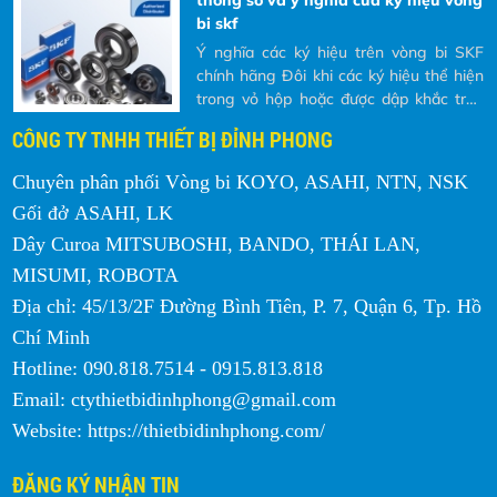
thông số và ý nghĩa của ký hiệu vòng
C6~C10: Vít me con lăn chính xác
bi skf
Ý nghĩa các ký hiệu trên vòng bi SKF
chính hãng Đôi khi các ký hiệu thể hiện
trong vỏ hộp hoặc được dập khắc trên
bề mặt của vòng bi khiến nhiều Khách
CÔNG TY TNHH THIẾT BỊ ĐỈNH PHONG
hàng không hiểu chúng có ý nghĩa gì?
Vòng bi Bạc đạn KOYO JTEKT
và tại sao phải đọc các ký hiệu đó ra khi
Vòng bi Bạc đạn KOYO JTEKT thay đổi
Chuyên phân phối Vòng bi KOYO, ASAHI, NTN, NSK
Khách hàng có nhu cầu mua và yêu cầu
diện mạo mới hình ảnh ba chiều ,quý
Gối đở ASAHI, LK
bên nhà cung cấp báo giá.
khách hàng vẫn có thể tạo phần mền
Dây Curoa MITSUBOSHI, BANDO, THÁI LAN,
quét mã QR
MISUMI, ROBOTA
Vòng bi bạc đạn KOYO JTEKT
Địa chỉ: 45/13/2F Đường Bình Tiên, P. 7, Quận 6, Tp. Hồ
Vòng bi bạc đạn KOYO JTEKT vẫn giữ
nguyên về chất lượng và hiệu quả ,chỉ
Chí Minh
thay đỗi về bao bì ,đề phòng giả mạo.
Hotline: 090.818.7514 - 0915.813.818
Email: ctythietbidinhphong@gmail.com
Website: https://thietbidinhphong.com/
ĐĂNG KÝ NHẬN TIN