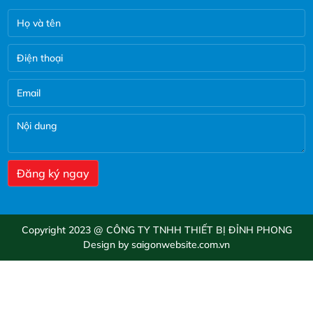
Copyright 2023 @ CÔNG TY TNHH THIẾT BỊ ĐỈNH PHONG
Design by saigonwebsite.com.vn