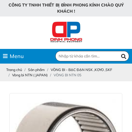
P
H
H
Đ
Ỉ
N
Ị
C
Ô
N
G
T
Y
T
N
H
H
T
H
I
Ế
T
B
O
N
G
K
Í
N
H
C
H
À
O
Q
U
Ý
K
H
Á
C
H
!
Menu
Trang chủ
Sản phẩm
VÒNG BI - BẠC ĐẠN NSK ,KOYO ,SKF
Vòng bi NTN ( JAPAN)
VÒNG BI NTN 05