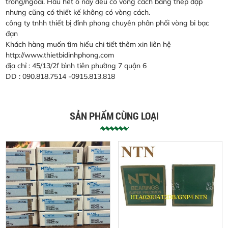
trong/ngoài. Hầu hết ổ này đều có vòng cách bằng thép dập
nhưng cũng có thiết kế không có vòng cách.
công ty tnhh thiết bị đỉnh phong chuyên phân phối vòng bi bạc
đạn
Khách hàng muốn tìm hiểu chi tiết thêm xin liên hệ
http://www.thietbidinhphong.com
địa chỉ : 45/13/2f bình tiên phường 7 quận 6
DD : 090.818.7514 -0915.813.818
SẢN PHẨM CÙNG LOẠI