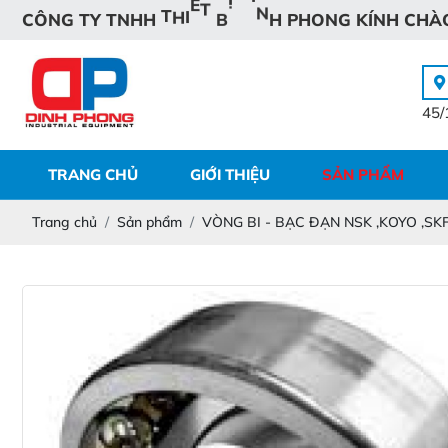
C
H
Í
N
H
À
K
C
Ô
N
G
T
Y
T
N
H
H
T
H
I
Ế
T
B
Ị
Đ
Ỉ
N
H
P
H
O
N
G
45/
TRANG CHỦ
GIỚI THIỆU
SẢN PHẨM
Trang chủ
Sản phẩm
VÒNG BI - BẠC ĐẠN NSK ,KOYO ,SK