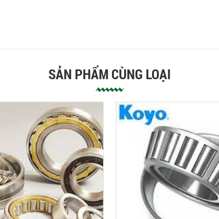
SẢN PHẨM CÙNG LOẠI
Vòng bi NTN thay đổi bao bì mới
vòng bi NTN thay đổi bao bì mới,
Công ty NTN được thành lập năm
1918 tại Nhật Bản
Vòng bi bạc đạn TIMKEN (USA)
368/363D+X3S-368