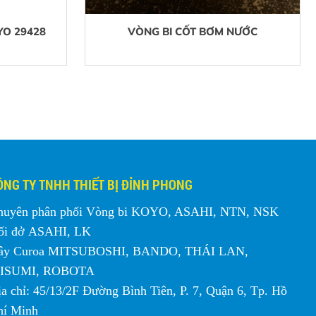
YO 29428
VÒNG BI CỐT BƠM NƯỚC
ÔNG TY TNHH THIẾT BỊ ĐỈNH PHONG
huyên phân phối Vòng bi KOYO, ASAHI, NTN, NSK
ối đở ASAHI, LK
ây Curoa MITSUBOSHI, BANDO, THÁI LAN,
ISUMI, ROBOTA
a chỉ: 45/13/2F Đường Bình Tiên, P. 7, Quận 6, Tp. Hồ
hí Minh