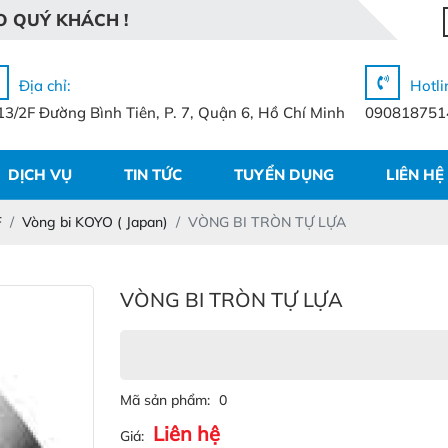
Ý
O
K
H
Á
C
H
!
Địa chỉ:
Hotli
13/2F Đường Bình Tiên, P. 7, Quận 6, Hồ Chí Minh
090818751
DỊCH VỤ
TIN TỨC
TUYỂN DỤNG
LIÊN HỆ
F
Vòng bi KOYO ( Japan)
VÒNG BI TRÒN TỰ LỰA
VÒNG BI TRÒN TỰ LỰA
Mã sản phẩm:
0
Liên hệ
Giá: