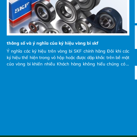
thông số và ý nghĩa của ký hiệu vòng bi skf
Ý nghĩa các ký hiệu trên vòng bi SKF chính hãng Đôi khi các
ký hiệu thể hiện trong vỏ hộp hoặc được dập khắc trên bề mặt
của vòng bi khiến nhiều Khách hàng không hiểu chúng có ý
nghĩa gì? và tại sao phải đọc các ký hiệu đó ra khi Khách hàng
có nhu cầu mua và yêu cầu bên nhà cung cấp báo giá.