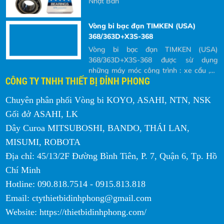
368/363D+X3S-368 được sừ dụng
những máy móc công trình : xe cẩu ,xe
cuốc ,xe đào
Vit me R32-10T4 FSI HIWIN
Độ ồn thấp (thấp hơn series với vòng
hoàn bi ngoài từ 5-7 dB) - Hệ số Dm-N
lên tới 22,000 - Đáp ứng gia tốc cao -
CÔNG TY TNHH THIẾT BỊ ĐỈNH PHONG
Cấp độ chính xác: * Cấp độ JIS C0~C7:
vít me bi chính xác * Cấp độ JIS
thông số và ý nghĩa của ký hiệu vòng
Chuyên phân phối Vòng bi KOYO, ASAHI, NTN, NSK
C6~C10: Vít me con lăn chính xác
bi skf
Gối đở ASAHI, LK
Ý nghĩa các ký hiệu trên vòng bi SKF
chính hãng Đôi khi các ký hiệu thể hiện
Dây Curoa MITSUBOSHI, BANDO, THÁI LAN,
trong vỏ hộp hoặc được dập khắc trên
MISUMI, ROBOTA
bề mặt của vòng bi khiến nhiều Khách
Địa chỉ: 45/13/2F Đường Bình Tiên, P. 7, Quận 6, Tp. Hồ
hàng không hiểu chúng có ý nghĩa gì?
Vòng bi Bạc đạn KOYO JTEKT
và tại sao phải đọc các ký hiệu đó ra khi
Chí Minh
Vòng bi Bạc đạn KOYO JTEKT thay đổi
Khách hàng có nhu cầu mua và yêu cầu
diện mạo mới hình ảnh ba chiều ,quý
Hotline: 090.818.7514 - 0915.813.818
bên nhà cung cấp báo giá.
khách hàng vẫn có thể tạo phần mền
Email: ctythietbidinhphong@gmail.com
quét mã QR
Website: https://thietbidinhphong.com/
Vòng bi bạc đạn KOYO JTEKT