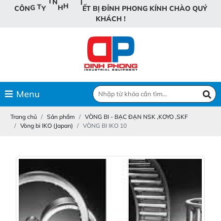
T
Ế
B
H
T
Ị
I
C
Ô
N
G
T
Y
T
N
H
H
H
P
H
O
N
G
K
Í
N
H
C
H
À
O
Q
U
Ý
K
H
Á
C
H
!
Menu
Trang chủ
Sản phẩm
VÒNG BI - BẠC ĐẠN NSK ,KOYO ,SKF
Vòng bi IKO (Japan)
VÒNG BI IKO 10