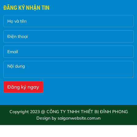
Vòng bi bạc đạn KOYO JTEKT vẫn giữ
ĐĂNG KÝ NHẬN TIN
nguyên về chất lượng và hiệu quả ,chỉ
thay đỗi về bao bì ,đề phòng giả mạo.
Copyright 2023 @ CÔNG TY TNHH THIẾT BỊ ĐỈNH PHONG
Design by saigonwebsite.com.vn