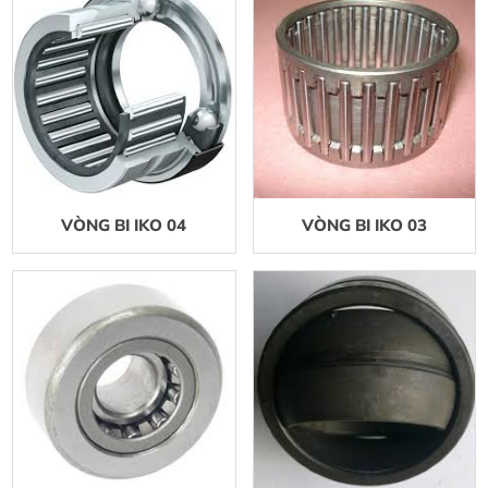
Vòng bi NTN thay đổi bao bì mới
VÒNG BI IKO 04
VÒNG BI IKO 03
vòng bi NTN thay đổi bao bì mới, Công
ty NTN được thành lập năm 1918 tại
Nhật Bản
Vòng bi bạc đạn TIMKEN (USA)
368/363D+X3S-368
Vòng bi bạc đạn TIMKEN (USA)
368/363D+X3S-368 được sừ dụng
những máy móc công trình : xe cẩu ,xe
cuốc ,xe đào
Vit me R32-10T4 FSI HIWIN