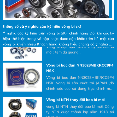
Vòng bi bạc đạn KOYO thay đổi bao
bì mới
Vòng bi bạc đạn KOYO thay đổi bao bì
mới : tem dạ quang .
thông số và ý nghĩa của ký hiệu vòng bi skf
Ý nghĩa các ký hiệu trên vòng bi SKF chính hãng Đôi khi các ký
Vòng bi bạc đạn NN3028MBKRCC9P4
hiệu thể hiện trong vỏ hộp hoặc được dập khắc trên bề mặt của
NSK
vòng bi khiến nhiều Khách hàng không hiểu chúng có ý nghĩa gì?
Vòng bi bạc đạn NN3028MBKRCC9P4
và tại sao phải đọc các ký hiệu đó ra khi Khách hàng có nhu cầu
NSK ,Vòng bi sản xuất tại JAPAN ,độ
mua và yêu cầu bên nhà cung cấp báo giá.
chính xác cao sử dụng trục chính máy
CNC là tốt nhất
Vòng bi NTN thay đổi bao bì mới
vòng bi NTN thay đổi bao bì mới, Công
ty NTN được thành lập năm 1918 tại
Nhật Bản
Vòng bi bạc đạn TIMKEN (USA)
368/363D+X3S-368
Vòng bi bạc đạn TIMKEN (USA)