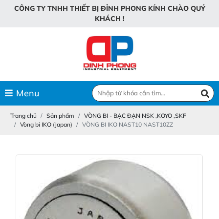
C
Ô
N
G
T
Y
T
N
H
H
T
H
I
Ế
T
B
Ị
Đ
Ỉ
N
H
P
H
O
N
G
K
Í
N
H
C
H
À
O
Q
U
Ý
K
H
Á
C
H
!
Menu
Trang chủ
Sản phẩm
VÒNG BI - BẠC ĐẠN NSK ,KOYO ,SKF
Vòng bi IKO (Japan)
VÒNG BI IKO NAST10 NAST10ZZ