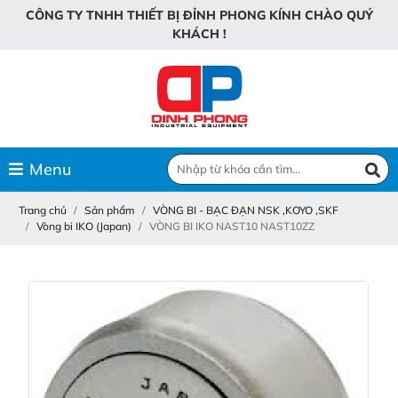
C
Ô
N
G
T
Y
T
N
H
H
T
H
I
Ế
T
B
Ị
Đ
Ỉ
N
H
P
H
O
N
G
K
Í
N
H
C
H
À
O
Q
U
Ý
K
H
Á
C
H
!
Menu
Trang chủ
Sản phẩm
VÒNG BI - BẠC ĐẠN NSK ,KOYO ,SKF
Vòng bi IKO (Japan)
VÒNG BI IKO NAST10 NAST10ZZ