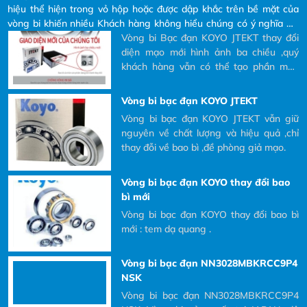
bề mặt của vòng bi khiến nhiều Khách
hiệu thể hiện trong vỏ hộp hoặc được dập khắc trên bề mặt của
hàng không hiểu chúng có ý nghĩa gì?
Vòng bi Bạc đạn KOYO JTEKT
vòng bi khiến nhiều Khách hàng không hiểu chúng có ý nghĩa gì?
và tại sao phải đọc các ký hiệu đó ra khi
và tại sao phải đọc các ký hiệu đó ra khi Khách hàng có nhu cầu
Vòng bi Bạc đạn KOYO JTEKT thay đổi
Khách hàng có nhu cầu mua và yêu cầu
mua và yêu cầu bên nhà cung cấp báo giá.
diện mạo mới hình ảnh ba chiều ,quý
bên nhà cung cấp báo giá.
khách hàng vẫn có thể tạo phần mền
quét mã QR
Vòng bi bạc đạn KOYO JTEKT
Vòng bi bạc đạn KOYO JTEKT vẫn giữ
nguyên về chất lượng và hiệu quả ,chỉ
thay đỗi về bao bì ,đề phòng giả mạo.
Vòng bi bạc đạn KOYO thay đổi bao
bì mới
Vòng bi bạc đạn KOYO thay đổi bao bì
mới : tem dạ quang .
Vòng bi bạc đạn NN3028MBKRCC9P4
NSK
Vòng bi bạc đạn NN3028MBKRCC9P4